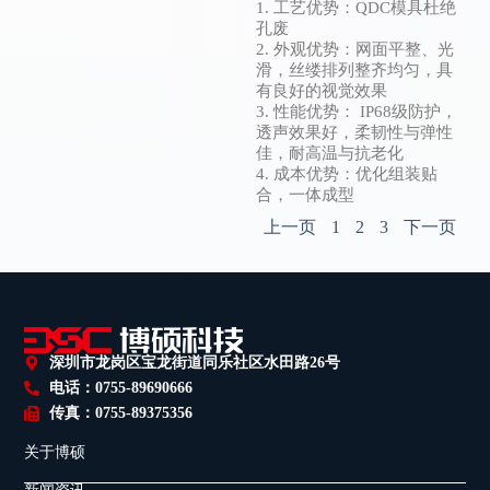
1. 工艺优势：QDC模具杜绝
孔废
2. 外观优势：网面平整、光
滑，丝缕排列整齐均匀，具
有良好的视觉效果
3. 性能优势： IP68级防护，
透声效果好，柔韧性与弹性
佳，耐高温与抗老化
4. 成本优势：优化组装贴
合，一体成型
上一页
1
2
3
下一页
深圳市龙岗区宝龙街道同乐社区水田路26号
电话：0755-89690666
传真：0755-89375356
关于博硕