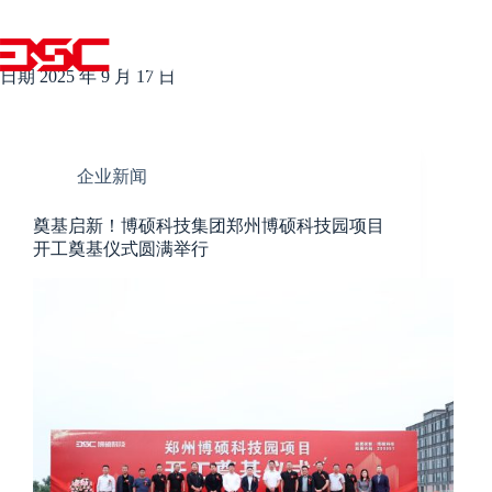
首
日期
2025 年 9 月 17 日
企业新闻
奠基启新！博硕科技集团郑州博硕科技园项目
开工奠基仪式圆满举行