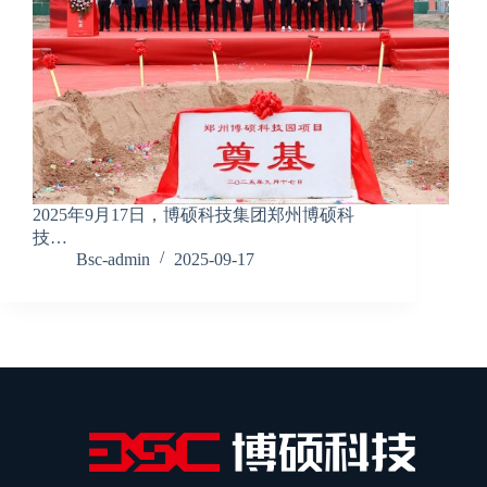
2025年9月17日，博硕科技集团郑州博硕科
技…
Bsc-admin
2025-09-17