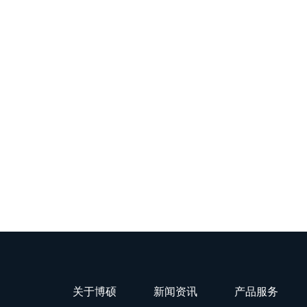
关于博硕
新闻资讯
产品服务